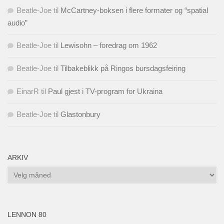
Beatle-Joe
til
McCartney-boksen i flere formater og “spatial
audio”
Beatle-Joe
til
Lewisohn – foredrag om 1962
Beatle-Joe
til
Tilbakeblikk på Ringos bursdagsfeiring
EinarR
til
Paul gjest i TV-program for Ukraina
Beatle-Joe
til
Glastonbury
ARKIV
Arkiv
LENNON 80