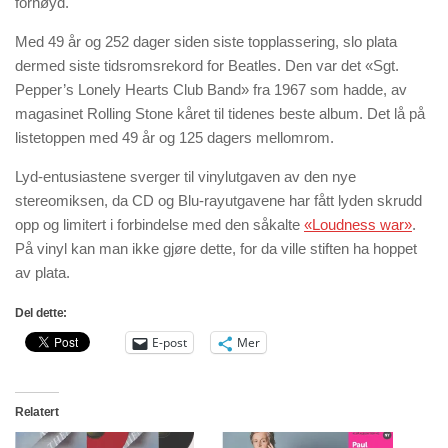
fornøyd.
Med 49 år og 252 dager siden siste topplassering, slo plata
dermed siste tidsromsrekord for Beatles. Den var det «Sgt.
Pepper’s Lonely Hearts Club Band» fra 1967 som hadde, av
magasinet Rolling Stone kåret til tidenes beste album. Det lå på
listetoppen med 49 år og 125 dagers mellomrom.
Lyd-entusiastene sverger til vinylutgaven av den nye
stereomiksen, da CD og Blu-rayutgavene har fått lyden skrudd
opp og limitert i forbindelse med den såkalte
«Loudness war»
.
På vinyl kan man ikke gjøre dette, for da ville stiften ha hoppet
av plata.
Del dette:
E-post
Mer
Relatert