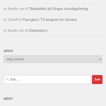
Beatle-Joe
til
Tilbakeblikk på Ringos bursdagsfeiring
EinarR
til
Paul gjest i TV-program for Ukraina
Beatle-Joe
til
Glastonbury
ARKIV
Arkiv
Søk
etter:
MENY