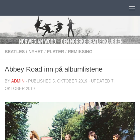
Skip to content
BEATLES
/
NYHET
/
PLATER
/
REMIKSING
Abbey Road inn på albumlistene
BY
ADMIN
· PUBLISHED
5. OKTOBER 2019
· UPDATED
7.
OKTOBER 2019