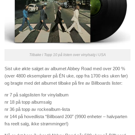
Tilbake i Topp 10 på listen over vinylsalg i USA
Sist uke økte salget av albumet Abbey Road med over 200 %
(over 4800 eksemplarer på ÉN uke, opp fra 1700 eks uken før)
og bragte med det albumet tilbake på fire av Billboards lister:
nr 7 på salgslisten for vinylalbum
nr 18 på topp albumsalg
nr 36 på topp av rockealbum-lista
nr 144 på hovedlista “Billboard 200” (9900 enheter – halvparten
fra reelt salg, ikke strømminger!)