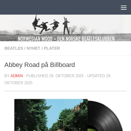
Skip to content
BEATLES
/
NYHET
/
PLATER
Abbey Road på Billboard
BY
ADMIN
· PUBLISHED
29. OKTOBER 2025
· UPDATED
29.
OKTOBER 2025