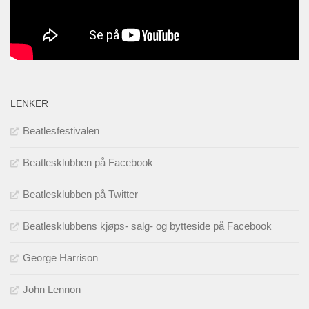
LENKER
Beatlesfestivalen
Beatlesklubben på Facebook
Beatlesklubben på Twitter
Beatlesklubbens kjøps- salg- og bytteside på Facebook
George Harrison
John Lennon