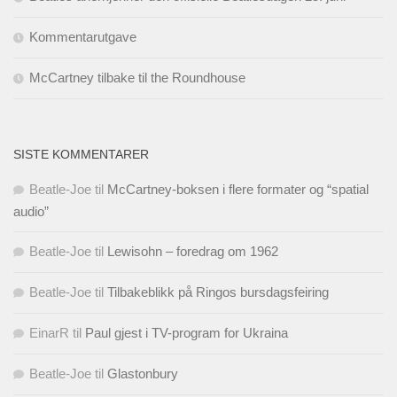
Kommentarutgave
McCartney tilbake til the Roundhouse
SISTE KOMMENTARER
Beatle-Joe
til
McCartney-boksen i flere formater og “spatial
audio”
Beatle-Joe
til
Lewisohn – foredrag om 1962
Beatle-Joe
til
Tilbakeblikk på Ringos bursdagsfeiring
EinarR
til
Paul gjest i TV-program for Ukraina
Beatle-Joe
til
Glastonbury