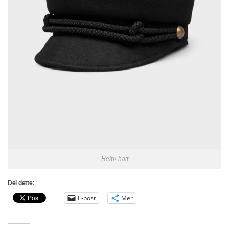
Help!-hatt
Del dette:
E-post
Mer