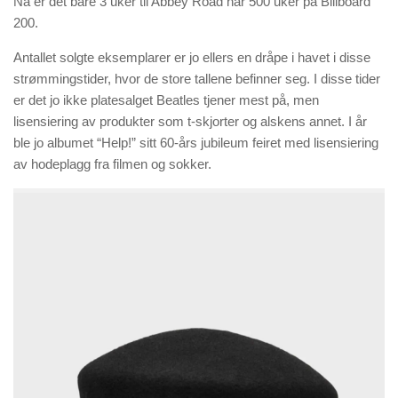
Nå er det bare 3 uker til Abbey Road når 500 uker på Billboard
200.
Antallet solgte eksemplarer er jo ellers en dråpe i havet i disse
strømmingstider, hvor de store tallene befinner seg. I disse tider
er det jo ikke platesalget Beatles tjener mest på, men
lisensiering av produkter som t-skjorter og alskens annet. I år
ble jo albumet “Help!” sitt 60-års jubileum feiret med lisensiering
av hodeplagg fra filmen og sokker.