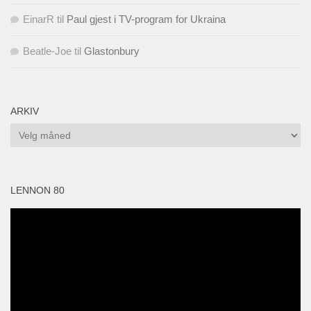
EinarR
til
Paul gjest i TV-program for Ukraina
Beatle-Joe
til
Glastonbury
ARKIV
Arkiv
LENNON 80