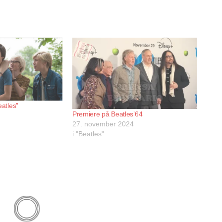
eatles”
Premiere på Beatles’64
27. november 2024
i "Beatles"