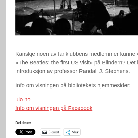
Kanskje noen av fanklubbens medlemmer kunne væ
«The Beatles: the first US visit» på Blindern? Det i
introduksjon av professor Randall J. Stephens.
Info om visningen på bibliotekets hjemmesider:
uio.no
Info om visningen på Facebook
Del dette:
E-post
Mer