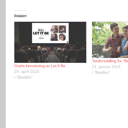
Relatert
Testforestilling for “B
Gratis kinovisning av Let It Be
21. januar 2014
29. april 2024
i "Beatles"
i "Beatles"