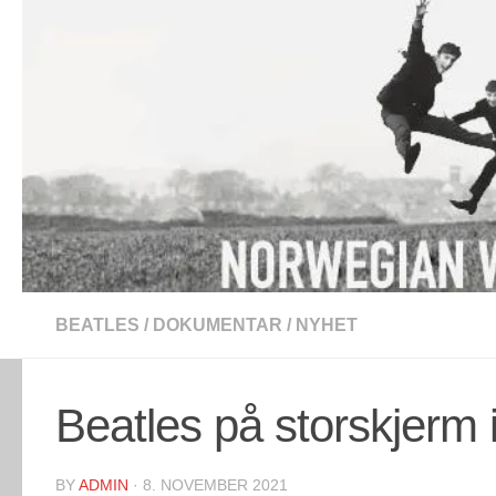
Skip to content
BEATLES
/
DOKUMENTAR
/
NYHET
Beatles på storskjerm 
BY
ADMIN
·
8. NOVEMBER 2021