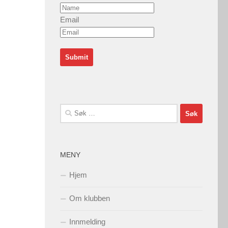
Email
Søk
etter:
MENY
Hjem
Om klubben
Innmelding