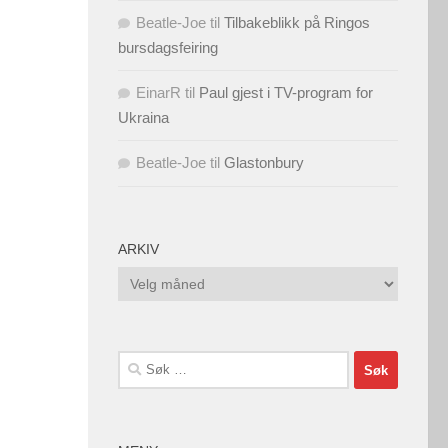
Beatle-Joe
til
Tilbakeblikk på Ringos
bursdagsfeiring
EinarR
til
Paul gjest i TV-program for
Ukraina
Beatle-Joe
til
Glastonbury
ARKIV
Arkiv
Søk
etter: