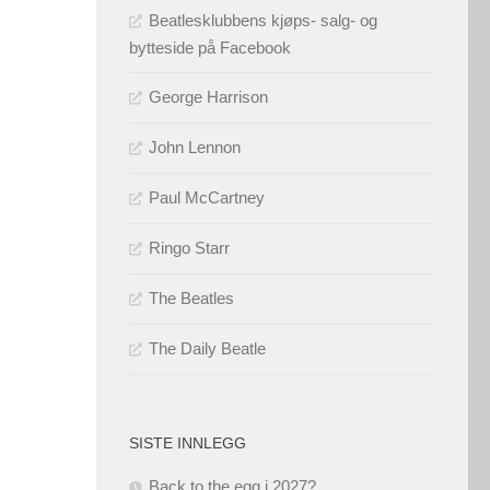
Beatlesklubbens kjøps- salg- og
bytteside på Facebook
George Harrison
John Lennon
Paul McCartney
Ringo Starr
The Beatles
The Daily Beatle
SISTE INNLEGG
Back to the egg i 2027?