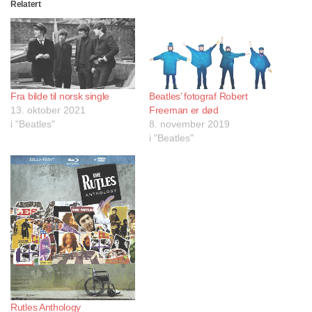
Relatert
Fra bilde til norsk single
Beatles’ fotograf Robert
13. oktober 2021
Freeman er død
i "Beatles"
8. november 2019
i "Beatles"
Rutles Anthology