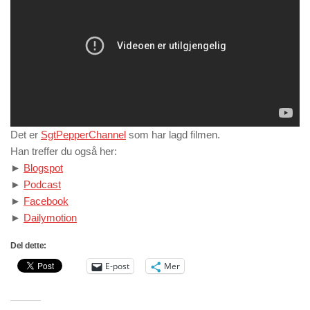
Det er
SgtPepperChannel
som har lagd filmen.
Han treffer du også her:
►
Blogspot
►
Podcast
►
Facebook
►
Dailymotion
Del dette:
E-post
Mer