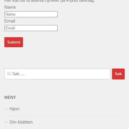
Her kan du få tilsendt nyheter på e-post ukentlig.
Name
Email
Søk
etter:
MENY
Hjem
Om klubben