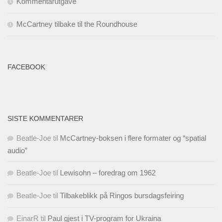
Kommentarutgave
McCartney tilbake til the Roundhouse
FACEBOOK
SISTE KOMMENTARER
Beatle-Joe
til
McCartney-boksen i flere formater og “spatial
audio”
Beatle-Joe
til
Lewisohn – foredrag om 1962
Beatle-Joe
til
Tilbakeblikk på Ringos bursdagsfeiring
EinarR
til
Paul gjest i TV-program for Ukraina