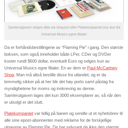
Samlerutgaven selges ikke via Amazon eller Platekompaniet osv, kun fra
Universal Musics egne filialer
Da er forhåndsbestillingene av “Flaming Pie” i gang. Den største
boksen, som også inneholder både LPer, CDer og DVDer
koster rundt $600 dollar, eventuelt Euro og selges kun av
Universal Musics egne filialer. En av dem er
Paul McCartney
Shop
. Man må altså bestille disse fra utlandet, og er da
temmelig sikker på at her blir det høy porto samt påslag fra
myndighetene for moms og innkreving av denne.
Samlerutgaven lages det kun 3000 eksemplarer av, så når den
er utsolgt er det slutt.
Platekompaniet
var tidlig på banen og sendte ut et nyhetsbrev til
alle sine epost-abonnenter med reklame for de forskjellige
utgavene av Flaming Pie. De har selvsagt da ikke den største