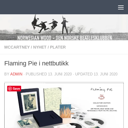
Skip to content
MCCARTNEY
/
NYHET
/
PLATER
Flaming Pie i nettbutikk
BY
ADMIN
· PUBLISHED
13. JUNI 2020
· UPDATED
13. JUNI 2020
Save