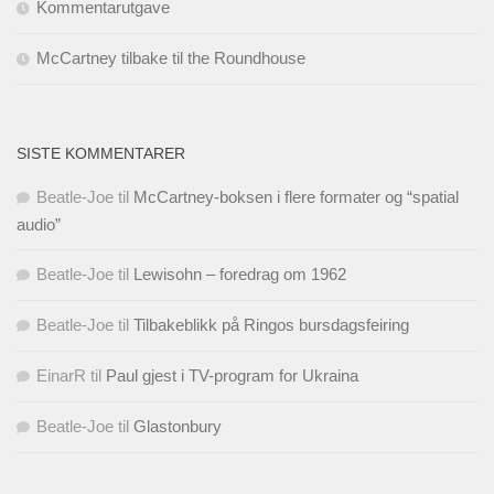
Kommentarutgave
McCartney tilbake til the Roundhouse
SISTE KOMMENTARER
Beatle-Joe
til
McCartney-boksen i flere formater og “spatial
audio”
Beatle-Joe
til
Lewisohn – foredrag om 1962
Beatle-Joe
til
Tilbakeblikk på Ringos bursdagsfeiring
EinarR
til
Paul gjest i TV-program for Ukraina
Beatle-Joe
til
Glastonbury