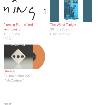
Flaming Pie – offisiell
The World Tonight
kunngjøring
26. juni 2020
11. juni 2020
i "McCartney"
i "CD"
Oransje
24. november 2020
i "McCartney"
SHARE