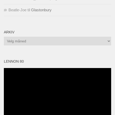
Beatle-Joe
til
Glastonbury
ARKIV
Arkiv
LENNON 80