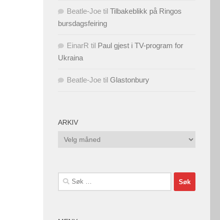
Beatle-Joe
til
Tilbakeblikk på Ringos
bursdagsfeiring
EinarR
til
Paul gjest i TV-program for
Ukraina
Beatle-Joe
til
Glastonbury
ARKIV
Arkiv
Søk
etter: