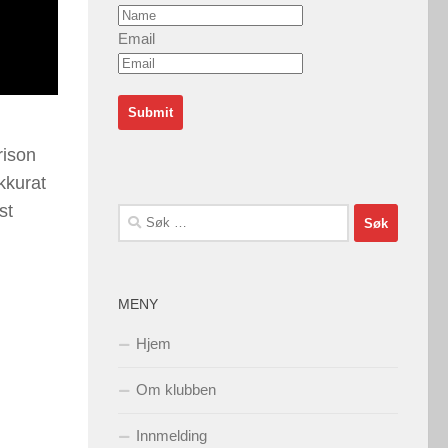
Email
rison
kkurat
st
Søk
etter:
MENY
Hjem
Om klubben
Innmelding