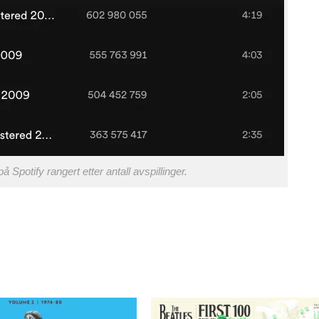
 Spotify rangert etter antall avspillinger.