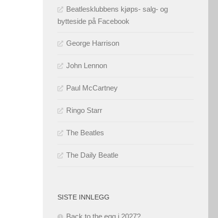
Beatlesklubbens kjøps- salg- og
bytteside på Facebook
George Harrison
John Lennon
Paul McCartney
Ringo Starr
The Beatles
The Daily Beatle
SISTE INNLEGG
Back to the egg i 2027?