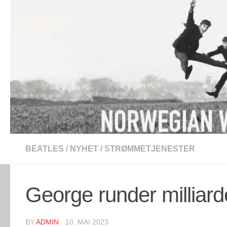
Skip to content
BEATLES
/
NYHET
/
STRØMMETJENESTER
George runder milliar
BY
ADMIN
·
10. MAI 2023