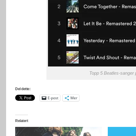
Topp 5 Beatles-sanger på
Del dette:
E-post
Mer
Relatert