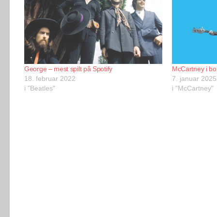
George – mest spilt på Spotify
McCartney i bok
18. februar 2022
7. januar 2025
i "Beatles"
i "McCartney"