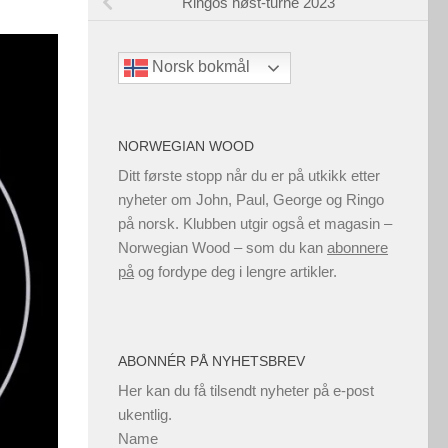
Ringos høst-turné 2023
Norsk bokmål
NORWEGIAN WOOD
Ditt første stopp når du er på utkikk etter
nyheter om John, Paul, George og Ringo
på norsk. Klubben utgir også et magasin –
Norwegian Wood – som du kan
abonnere
på
og fordype deg i lengre artikler.
ABONNÉR PÅ NYHETSBREV
Her kan du få tilsendt nyheter på e-post
ukentlig.
Name