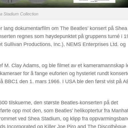
a Stadium Collection
er lang dokumentarfilm om The Beatles’ konsert på Shea
nserten regnes som høydepunktet på gruppens turné i 1
t Sullivan Productions, Inc.), NEMS Enterprises Ltd. og
jef M. Clay Adams, og ble filmet av et kameramannskap l
 kameraer for å fange euforien og hysteriet rundt konser
på BBC1 den 1. mars 1966. I USA ble den først vist på 
00 tilskuerne, den største Beatles-konserten på det
te opp mot den, som Beatles’ helikoptertur fra Manhatt
srommet ved Shea Stadium, og klipp fra oppvarmingsba
ds Incorporated og Killer Joe Piro and The Discothèque