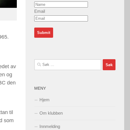
Email
965.
Søk
edet av
etter:
ten og
ABC den
MENY
Hjem
an til
Om klubben
nd som
Innmelding