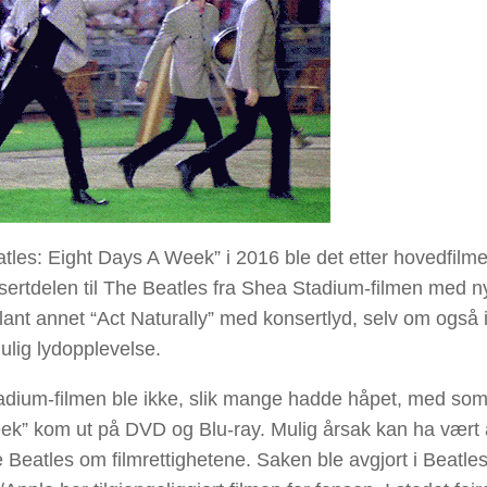
tles: Eight Days A Week” i 2016 ble det etter hovedfilme
onsertdelen til The Beatles fra Shea Stadium-filmen med n
lant annet “Act Naturally” med konsertlyd, selv om også 
mulig lydopplevelse.
dium-filmen ble ikke, slik mange hadde håpet, med so
ek” kom ut på DVD og Blu-ray. Mulig årsak kan ha vært 
 Beatles om filmrettighetene. Saken ble avgjort i Beatles