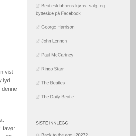
Beatlesklubbens kjøps- salg- og
bytteside på Facebook
George Harrison
John Lennon
Paul McCartney
Ringo Starr
n vist
y lyd
The Beatles
i denne
The Daily Beatle
m
at
SISTE INNLEGG
’ favør
Back to the egg i 2027?