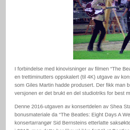
I forbindelse med kinovisninger av filmen “The Bea
en trettiminutters oppskalert (til 4K) utgave av k
som Giles Martin hadde produsert. Der fikk man b
versjonen er det brukt en del studiotriks for best 
Denne 2016-utgaven av konsertdelen av Shea Sta
bonusmateriale da “The Beatles: Eight Days A We
konsertarrangør Sid Bernsteins etterlatte saksøkte