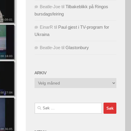
Beatle-Joe
til
Tilbakeblikk på Ringos
bursdagsfeiring
EinarR
til
Paul gjest i TV-program for
Ukraina
Beatle-Joe
til
Glastonbury
ARKIV
Arkiv
Søk
etter: