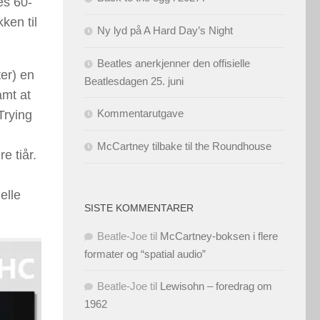
res 60-
kken til
Ny lyd på A Hard Day’s Night
Beatles anerkjenner den offisielle
ter) en
Beatlesdagen 25. juni
amt at
Kommentarutgave
Trying
McCartney tilbake til the Roundhouse
e tiår.
elle
SISTE KOMMENTARER
Beatle-Joe
til
McCartney-boksen i flere
formater og “spatial audio”
Beatle-Joe
til
Lewisohn – foredrag om
1962