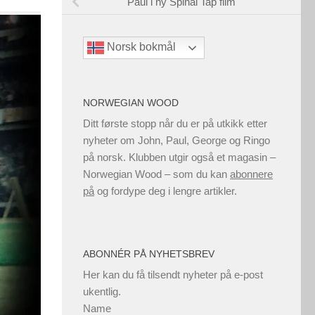
Paul i ny Spinal Tap film
Norsk bokmål
NORWEGIAN WOOD
Ditt første stopp når du er på utkikk etter
nyheter om John, Paul, George og Ringo
på norsk. Klubben utgir også et magasin –
Norwegian Wood – som du kan
abonnere
på
og fordype deg i lengre artikler.
ABONNÉR PÅ NYHETSBREV
Her kan du få tilsendt nyheter på e-post
ukentlig.
Name