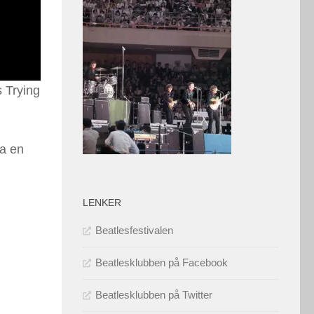
 Trying
ra en
LENKER
Beatlesfestivalen
Beatlesklubben på Facebook
Beatlesklubben på Twitter