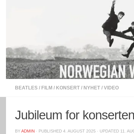
Skip to content
BEATLES
/
FILM
/
KONSERT
/
NYHET
/
VIDEO
Jubileum for konserte
BY
ADMIN
· PUBLISHED
4. AUGUST 2025
· UPDATED
11. A