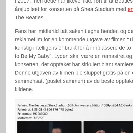
i 2017, men dette har likevel ikke ført til at Beatles
årsjubileet for konserten på Shea Stadium med
en
The Beatles.
Fans har imidlertid tatt saken i egne hender, og d
reklamefilm for en kommende utgave av filmen “Th
kunstig intelligens er brukt for å innplassere d
to Be My Baby”. Lyden skal være en remastret og 
konserten, det opptaket har sirkulert blant samler
Denne utgaven av filmen ble sluppet gratis på en de
sammensatt (puslet sammen) av de beste opptakene s
kildene.