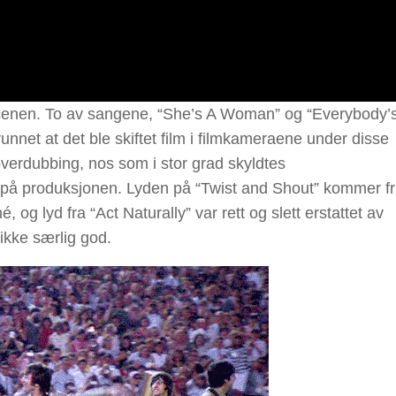
scenen. To av sangene, “She’s A Woman” og “Everybody’s
unnet at det ble skiftet film i filmkameraene under disse
erdubbing, nos som i stor grad skyldtes
t på produksjonen. Lyden på “Twist and Shout” kommer f
g lyd fra “Act Naturally” var rett og slett erstattet av
ikke særlig god.