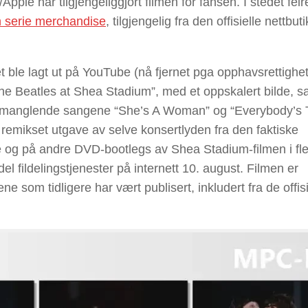
/Apple har tilgjengeliggjort filmen for fansen. I stedet fei
 serie merchandise
, tilgjengelig fra den offisielle nettbuti
et ble lagt ut på YouTube (nå fjernet pga opphavsrettighe
e Beatles at Shea Stadium”, med et oppskalert bilde, s
e to manglende sangene “She’s A Woman” og “Everybody’s 
remikset utgave av selve konsertlyden fra den faktiske
e og på andre DVD-bootlegs av Shea Stadium-filmen i fler
l fildelingstjenester på internett 10. august. Filmen er
om tidligere har vært publisert, inkludert fra de offisi