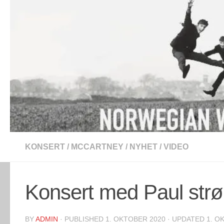
Skip to content
KONSERT
/
MCCARTNEY
/
NYHET
/
VIDEO
Konsert med Paul str
BY
ADMIN
· PUBLISHED
1. OKTOBER 2020
· UPDATED
1. O