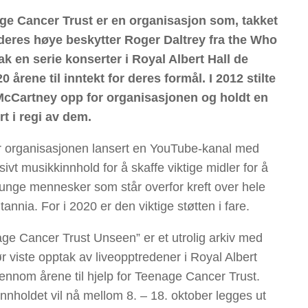
ge Cancer Trust er en organisasjon som, takket
deres høye beskytter Roger Daltrey fra the Who
ak en serie konserter i Royal Albert Hall de
20 årene til inntekt for deres formål. I 2012 stilte
McCartney opp for organisasjonen og holdt en
t i regi av dem.
 organisasjonen lansert en YouTube-kanal med
sivt musikkinnhold for å skaffe viktige midler for å
 unge mennesker som står overfor kreft over hele
tannia. For i 2020 er den viktige støtten i fare.
ge Cancer Trust Unseen” er et utrolig arkiv med
før viste opptak av liveopptredener i Royal Albert
jennom årene til hjelp for Teenage Cancer Trust.
innholdet vil nå mellom 8. – 18. oktober legges ut