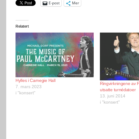
E-post
Mer
Relatert
Hylles i Carnegie Hall
Ringvirkningene av 
7. mars 2023
utsatte turnédatoer
i "konsert"
13. juni 2014
i "konsert"