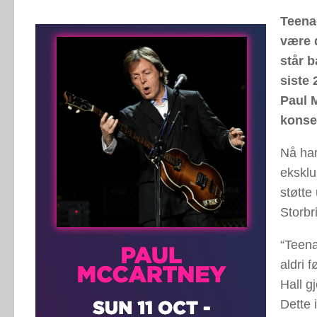
Teena
være 
står b
siste 
Paul 
konser
Nå har
eksklu
støtte
Storbri
“Teena
aldri 
Hall g
Dette 