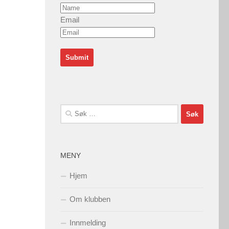
Email
Søk
etter:
MENY
Hjem
Om klubben
Innmelding