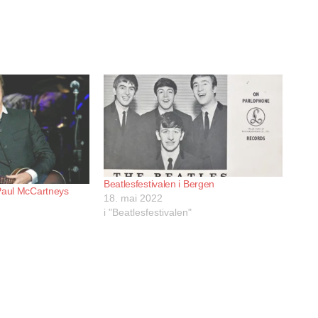
Beatlesfestivalen i Bergen
Paul McCartneys
18. mai 2022
i "Beatlesfestivalen"