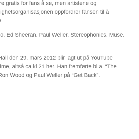
e gratis for fans å se, men artistene og
ighetsorganisasjonen oppfordrer fansen til å
e.
Who, Ed Sheeran, Paul Weller, Stereophonics, Muse,
all den 29. mars 2012 blir lagt ut på YouTube
me, altså ca kl 21 her. Han fremførte bl.a. “The
, Ron Wood og Paul Weller på “Get Back”.