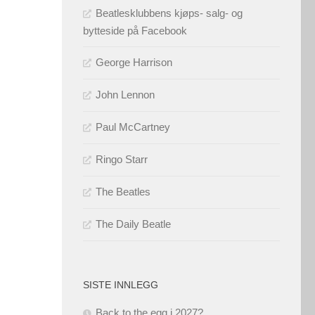
Beatlesklubbens kjøps- salg- og
bytteside på Facebook
George Harrison
John Lennon
Paul McCartney
Ringo Starr
The Beatles
The Daily Beatle
SISTE INNLEGG
Back to the egg i 2027?