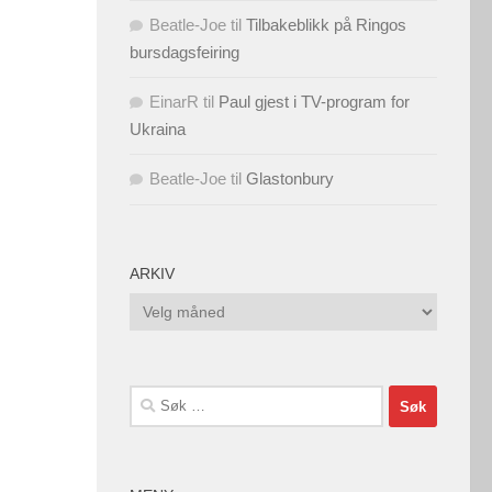
Beatle-Joe
til
Tilbakeblikk på Ringos
bursdagsfeiring
EinarR
til
Paul gjest i TV-program for
Ukraina
Beatle-Joe
til
Glastonbury
ARKIV
Arkiv
Søk
etter: