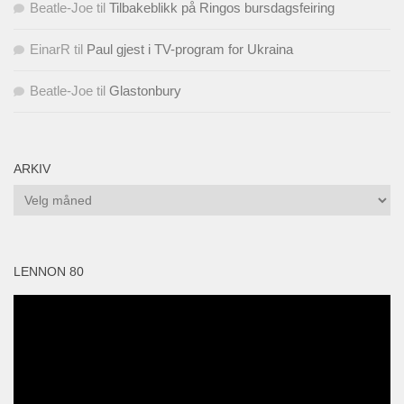
Beatle-Joe
til
Tilbakeblikk på Ringos bursdagsfeiring
EinarR
til
Paul gjest i TV-program for Ukraina
Beatle-Joe
til
Glastonbury
ARKIV
Arkiv
LENNON 80