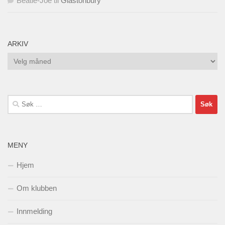
Beatle-Joe
til
Glastonbury
ARKIV
Arkiv
Søk
etter:
MENY
Hjem
Om klubben
Innmelding