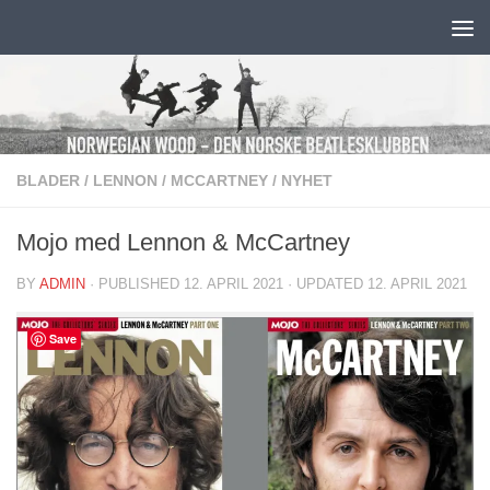
Skip to content
BLADER
/
LENNON
/
MCCARTNEY
/
NYHET
Mojo med Lennon & McCartney
BY
ADMIN
· PUBLISHED
12. APRIL 2021
· UPDATED
12. APRIL 2021
Save