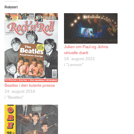
Relatert
Julian om Paul og Johns
virtuelle duett
18. august 2022
i "Lennon"
Beatles i den kulørte presse
24. august 2016
i "Beatles"