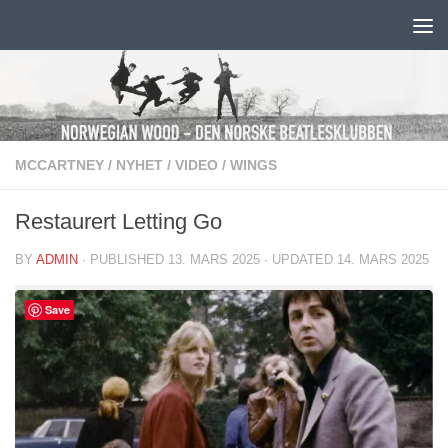
Skip to content
MCCARTNEY
/
NYHET
/
VIDEO
/
WINGS
Restaurert Letting Go
BY
ADMIN
· PUBLISHED
13. MARS 2025
· UPDATED
14. MARS 2025
Save