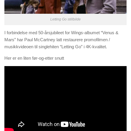
Letting Go stillbilde
I forbindelse med 50-årsjubileet for Wings-albumet “Venus &
Mars” har Paul McCartney latt restaurere promofilmen /
musikkvideoen til singlehiten “Letting Go” i 4K-kvalitet.
Her er en liten før-og-etter snutt