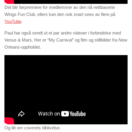
Det blir førpremiere for medlemmer av den nå nettbaserte
Wings Fun Club, ellers kan den nok snart sees av flere på
YouTube
.
Paul har også sendt ut et par andre videoer i forbindelse med
Venus & Mars. Her er “My Carnival” og film og stillbilder fra New
Orleans-oppholdet.
Og litt om coverets tilblivelse.