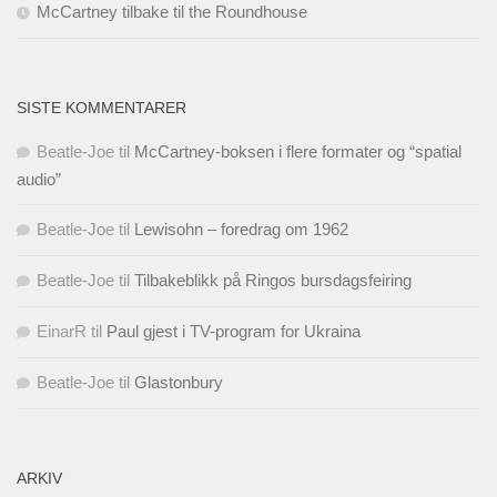
McCartney tilbake til the Roundhouse
SISTE KOMMENTARER
Beatle-Joe
til
McCartney-boksen i flere formater og “spatial
audio”
Beatle-Joe
til
Lewisohn – foredrag om 1962
Beatle-Joe
til
Tilbakeblikk på Ringos bursdagsfeiring
EinarR
til
Paul gjest i TV-program for Ukraina
Beatle-Joe
til
Glastonbury
ARKIV