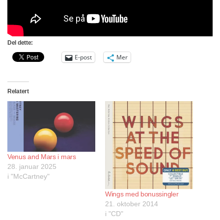
Del dette:
E-post
Mer
Relatert
Venus and Mars i mars
28. januar 2025
i "McCartney"
Wings med bonussingler
21. oktober 2014
i "CD"