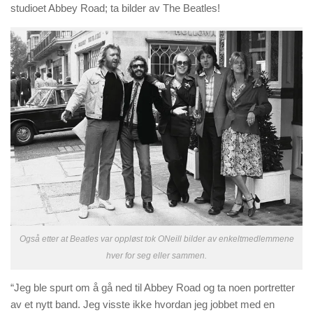
studioet Abbey Road; ta bilder av The Beatles!
Også etter at Beatles var oppløst tok ONeill bilder av enkeltmedlemmene
hver for seg eller sammen.
“Jeg ble spurt om å gå ned til Abbey Road og ta noen portretter
av et nytt band. Jeg visste ikke hvordan jeg jobbet med en