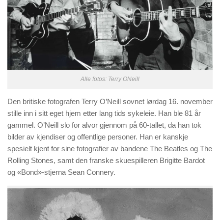
Alle fotos: Terry ONeill
Den britiske fotografen Terry O’Neill sovnet lørdag 16. november
stille inn i sitt eget hjem etter lang tids sykeleie. Han ble 81 år
gammel. O’Neill slo for alvor gjennom på 60-tallet, da han tok
bilder av kjendiser og offentlige personer. Han er kanskje
spesielt kjent for sine fotografier av bandene The Beatles og The
Rolling Stones, samt den franske skuespilleren Brigitte Bardot
og «Bond»-stjerna Sean Connery.