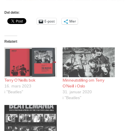
Del dette:
E-post
Mer
Relatert
Terry O’Neills bok
Minneutstilling om Terry
16. mars 2023
O’Neill i Oslo
i "Beatles"
31. januar 2020
i "Beatles"