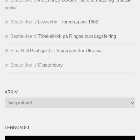
audio”
Beatle-Joe
til
Lewisohn – foredrag om 1962
Beatle-Joe
til
Tilbakeblikk på Ringos bursdagsfeiring
EinarR
til
Paul gjest i TV-program for Ukraina
Beatle-Joe
til
Glastonbury
ARKIV
Arkiv
LENNON 80