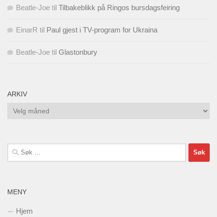
Beatle-Joe
til
Tilbakeblikk på Ringos bursdagsfeiring
EinarR
til
Paul gjest i TV-program for Ukraina
Beatle-Joe
til
Glastonbury
ARKIV
Arkiv
Søk
etter:
MENY
Hjem