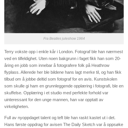
Fra Beatles juleshow 1964
Terry vokste opp i enkle kår i London. Fotograf ble han nærmest
ved en tilfeldighet. Uten noen bakgrunn i faget fikk han som 20-
åring en jobb som innebar å fotografere folk på Heathrow
flyplass. Allerede her ble bildene hans lagt merke til, og han fikk
tilbud om å jobbe deltid som fotograf for en avis. Kunstskolen
som skulle gi ham en grunnleggende opplæring i fotografi, ble en
skuffelse. Opplæring i et studio med perfekte forhold var
uinteressant for den unge mannen, han var opptatt av
virkeligheten.
Full av nyoppdaget talent og teft ble han raskt kastet ut i det.
Hans første oppdrag for avisen The Daily Sketch var å oppsøke