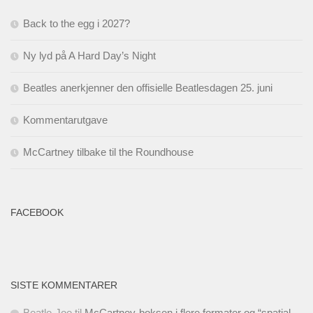
Back to the egg i 2027?
Ny lyd på A Hard Day’s Night
Beatles anerkjenner den offisielle Beatlesdagen 25. juni
Kommentarutgave
McCartney tilbake til the Roundhouse
FACEBOOK
SISTE KOMMENTARER
Beatle-Joe
til
McCartney-boksen i flere formater og “spatial