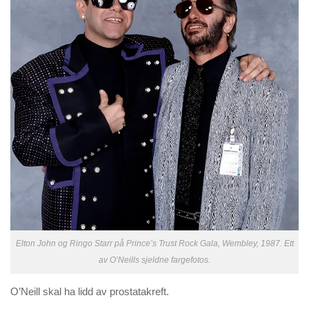
Elton John og Ringo Starr på Prince’s Trust Rock Gala, Wembley, 1987. Ett
av O’Neills sjeldne fargefotos.
O’Neill skal ha lidd av prostatakreft.