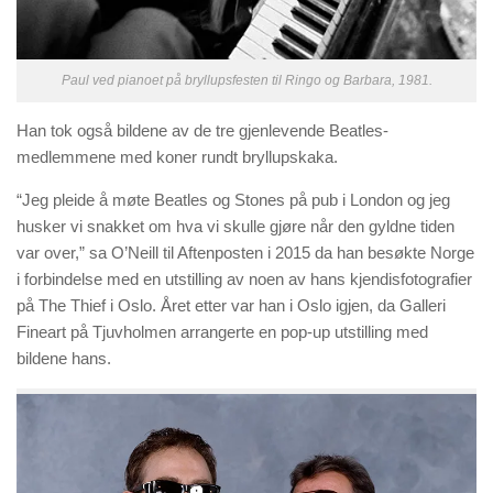
Paul ved pianoet på bryllupsfesten til Ringo og Barbara, 1981.
Han tok også bildene av de tre gjenlevende Beatles-
medlemmene med koner rundt bryllupskaka.
“Jeg pleide å møte Beatles og Stones på pub i London og jeg
husker vi snakket om hva vi skulle gjøre når den gyldne tiden
var over,” sa O’Neill til Aftenposten i 2015 da han besøkte Norge
i forbindelse med en utstilling av noen av hans kjendisfotografier
på The Thief i Oslo. Året etter var han i Oslo igjen, da Galleri
Fineart på Tjuvholmen arrangerte en pop-up utstilling med
bildene hans.