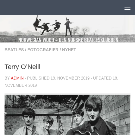
Skip to content
BEATLES
/
FOTOGRAFIER
/
NYHET
Terry O’Neill
BY
ADMIN
· PUBLISHED
18. NOVEMBER 2019
· UPDATED
18.
NOVEMBER 2019