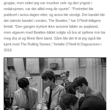
gruppe, men siden jeg var musiker selv og den yngste i
redaksjonen, var det alltid meg de spurte”. “Portrettet ble
publisert i avisa dagen etter, og avisa ble utsolgt. Det bandet ble
det største bandet i verden, The Beatles,” har O’Neill tidligere
fortalt. “Den gangen trykket ikke avisene bilder av popband,
men utgaven med Beatles-bildet solgte så bra at sjefene min ba
meg dra ut og flinne flere band. Sånn ble det til at jeg også ble
kjent med The Rolling Stones,” fortalte O’Neill til Dagsavisen i
2016.