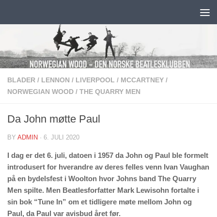
Skip to content
BLADER
/
LENNON
/
LIVERPOOL
/
MCCARTNEY
/
NORWEGIAN WOOD
/
THE QUARRY MEN
Da John møtte Paul
BY
ADMIN
·
6. JULI 2020
I dag er det 6. juli, datoen i 1957 da John og Paul ble formelt
introdusert for hverandre av deres felles venn Ivan Vaughan
på en bydelsfest i Woolton hvor Johns band The Quarry
Men spilte. Men Beatlesforfatter Mark Lewisohn fortalte i
sin bok “Tune In” om et tidligere møte mellom John og
Paul, da Paul var avisbud året før.