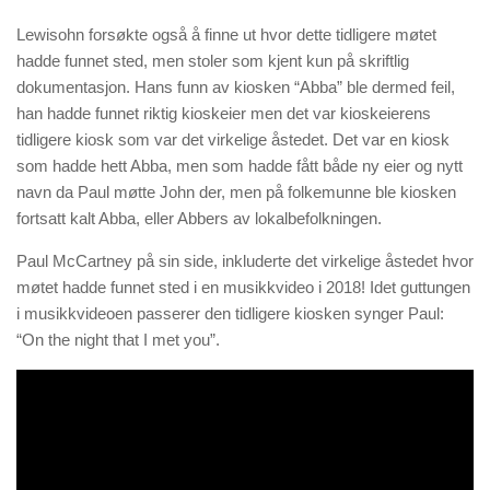
Lewisohn forsøkte også å finne ut hvor dette tidligere møtet
hadde funnet sted, men stoler som kjent kun på skriftlig
dokumentasjon. Hans funn av kiosken “Abba” ble dermed feil,
han hadde funnet riktig kioskeier men det var kioskeierens
tidligere kiosk som var det virkelige åstedet. Det var en kiosk
som hadde hett Abba, men som hadde fått både ny eier og nytt
navn da Paul møtte John der, men på folkemunne ble kiosken
fortsatt kalt Abba, eller Abbers av lokalbefolkningen.
Paul McCartney på sin side, inkluderte det virkelige åstedet hvor
møtet hadde funnet sted i en musikkvideo i 2018! Idet guttungen
i musikkvideoen passerer den tidligere kiosken synger Paul:
“On the night that I met you”.