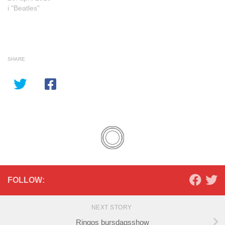
i "Beatles"
SHARE
FOLLOW:
NEXT STORY
Ringos bursdagsshow