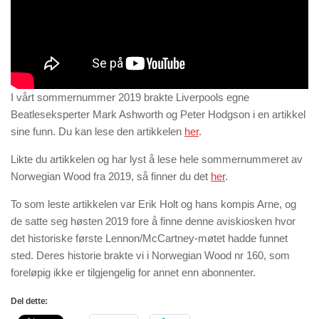
I vårt sommernummer 2019 brakte Liverpools egne
Beatleseksperter Mark Ashworth og Peter Hodgson i en artikkel
sine funn. Du kan lese den artikkelen
her
.
Likte du artikkelen og har lyst å lese hele sommernummeret av
Norwegian Wood fra 2019, så finner du det
her
.
To som leste artikkelen var Erik Holt og hans kompis Arne, og
de satte seg høsten 2019 fore å finne denne aviskiosken hvor
det historiske første Lennon/McCartney-møtet hadde funnet
sted. Deres historie brakte vi i Norwegian Wood nr 160, som
foreløpig ikke er tilgjengelig for annet enn abonnenter.
Del dette: