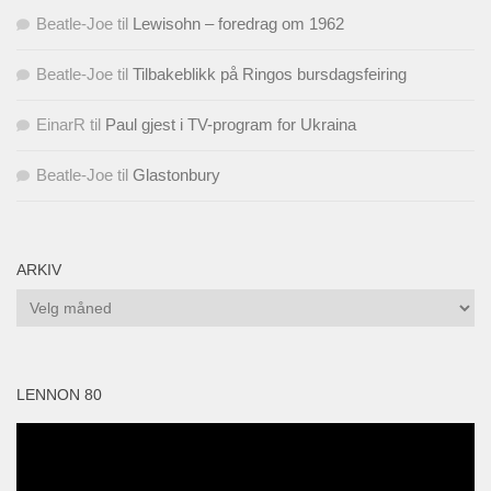
Beatle-Joe
til
Lewisohn – foredrag om 1962
Beatle-Joe
til
Tilbakeblikk på Ringos bursdagsfeiring
EinarR
til
Paul gjest i TV-program for Ukraina
Beatle-Joe
til
Glastonbury
ARKIV
Arkiv
LENNON 80