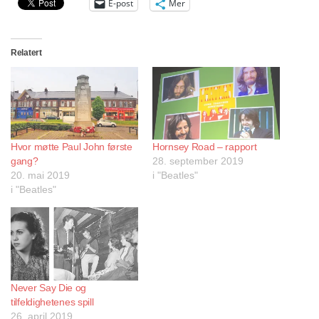
E-post
Mer
Relatert
Hvor møtte Paul John første
Hornsey Road – rapport
gang?
28. september 2019
20. mai 2019
i "Beatles"
i "Beatles"
Never Say Die og
tilfeldighetenes spill
26. april 2019