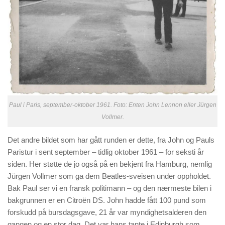
Paul i Paris, september-oktober 1961. Foto: Enten John Lennon eller Jürgen
Vollmer.
Det andre bildet som har gått runden er dette, fra John og Pauls
Paristur i sent september – tidlig oktober 1961 – for seksti år
siden. Her støtte de jo også på en bekjent fra Hamburg, nemlig
Jürgen Vollmer som ga dem Beatles-sveisen under oppholdet.
Bak Paul ser vi en fransk politimann – og den nærmeste bilen i
bakgrunnen er en Citroën DS. John hadde fått 100 pund som
forskudd på bursdagsgave, 21 år var myndighetsalderen den
gangen og en stor dag. Det var hans tante i Edinburgh som