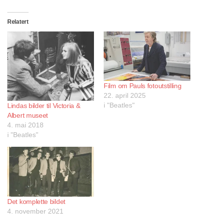
Relatert
Film om Pauls fotoutstilling
22. april 2025
i "Beatles"
Lindas bilder til Victoria &
Albert museet
4. mai 2018
i "Beatles"
Det komplette bildet
4. november 2021