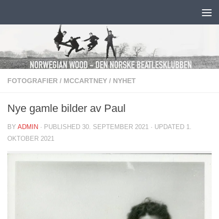
Skip to content
FOTOGRAFIER
/
MCCARTNEY
/
NYHET
Nye gamle bilder av Paul
BY
ADMIN
· PUBLISHED
30. SEPTEMBER 2021
· UPDATED
1.
OKTOBER 2021