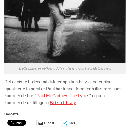
Dette bildet er velkjent: John i Paris. Foto: Paul McCartney.
Det at disse bildene nå dukker opp kan bety at de er blant
upubliserte fotografier Paul har funnet frem for å illustrere hans
kommende bok “
Paul McCartney: The Lyrics
” og den
kommende utstillingen i
British Library
.
Del dette:
E-post
Mer